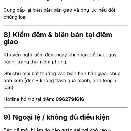
Cung cấp lại biên bản bàn giao và phụ lục nếu đổi
chủng loại.
8) Kiểm đếm & biên bản tại điểm
giao
Khuyến nghị kiểm đếm ngay khi nhận: số bao, quy
cách, trạng thái niêm phong.
Ghi chú mọi bất thường vào biên bản bàn giao; chụp
ảnh kèm (đèn – không flash quá mạnh, ảnh tổng +
cận).
Hotline hỗ trợ tại điểm:
0962791616
9) Ngoại lệ / không đủ điều kiện
Bao đã mở, bị ẩm do bảo quản sai nơi khô ráo –