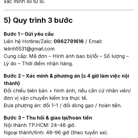
xác minh lỗi từ lô.
5) Quy trình 3 bước
Bước 1 – Gửi yêu cầu
Liên hệ Hotline/Zalo:
0962791616
/ Email:
lelinh5531@gmail.com
Cung cấp: Mã đơn – Hình ảnh bao bì/lỗi – Số lượng –
Lý do – Thời điểm nhận hàng.
Bước 2 – Xác minh & phương án (≤ 4 giờ làm việc nội
thành)
Đối chiếu biên bản + hình ảnh, nếu cần cử nhân viên/
đơn vị vận chuyển kiểm tra thực tế.
Đưa phương án: đổi 1–1 / đổi dòng gạo / hoàn tiền.
Bước 3 – Thu hồi & giao lại/hoàn tiền
Nội thành TP.HCM: 24–48 giờ.
Ngoại thành/tỉnh: 48–96 giờ (theo tuyến xe).