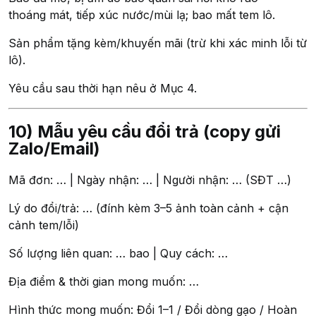
thoáng mát, tiếp xúc nước/mùi lạ; bao mất tem lô.
Sản phẩm tặng kèm/khuyến mãi (trừ khi xác minh lỗi từ
lô).
Yêu cầu sau thời hạn nêu ở Mục 4.
10) Mẫu yêu cầu đổi trả (copy gửi
Zalo/Email)
Mã đơn: … | Ngày nhận: … | Người nhận: … (SĐT …)
Lý do đổi/trả: … (đính kèm 3–5 ảnh toàn cảnh + cận
cảnh tem/lỗi)
Số lượng liên quan: … bao | Quy cách: …
Địa điểm & thời gian mong muốn: …
Hình thức mong muốn: Đổi 1–1 / Đổi dòng gạo / Hoàn