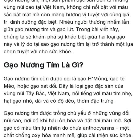
vùng núi cao tại Việt Nam, không chỉ nổi bật với màu
sắc bắt mắt mà còn mang hương vị tuyệt vời cùng giá
trị dinh dưỡng đặc biệt. Nhiều người thường nhầm lẫn
giữa gạo nương tím và gạo lứt. Trong bài viết này,
chúng ta sẽ khám phá sự khác biệt giữa hai loại gạo
này và lý do tại sao gạo nương tím lại trở thành một lựa
chọn tuyệt vời cho sức khỏe.
Gạo Nương Tím Là Gì?
Gạo nương tím còn được gọi là gạo H'Mông, gạo tẻ
Mèo, hoặc gạo xát dối. Đây là loại gạo đặc sản của
vùng núi Tây Bắc, Việt Nam, nổi tiếng với màu tím nhẹ,
hạt gạo nhỏ, dài và có độ dẻo, thơm đặc trưng.
Gạo nương tím được trồng chủ yếu ở những vùng đồi
núi cao, nơi có khí hậu ôn hòa và đất đai màu mỡ. Sợi
gạo có màu tím tự nhiên do chứa anthocyanins – một
chất chống oxy hóa mạnh mẽ, giúp cải thiện sức khỏe