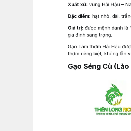
Xuất xứ:
vùng Hải Hậu – N
Đặc điểm:
hạt nhỏ, dài, trắ
Giá trị:
được mệnh danh là 
gia đình sang trọng.
Gạo Tám thơm Hải Hậu được 
thơm riêng biệt, không lẫn v
Gạo Séng Cù (Lào 