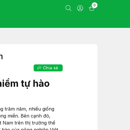
0
m
Chia sẻ
niềm tự hào
ng trăm năm, nhiều giống
vùng miền. Bên cạnh đó,
t Nam trên thị trường thế
tự hào của nông nghiệp Việt