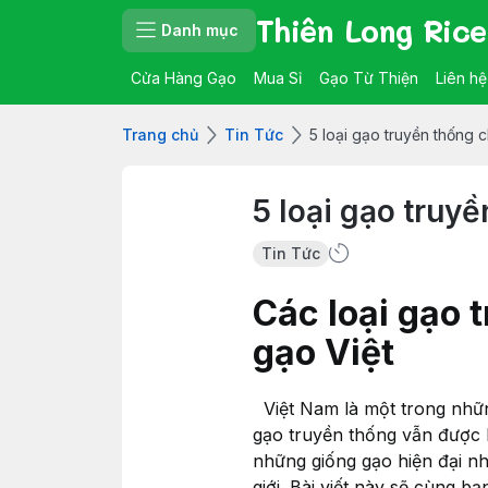
Thiên Long Rice
Danh mục
Cửa Hàng Gạo
Mua Sỉ
Gạo Từ Thiện
Liên hệ
Trang chủ
Tin Tức
5 loại gạo truyền thống 
5 loại gạo truy
Tin Tức
Các loại gạo 
gạo Việt
Việt Nam là một trong những
gạo truyền thống vẫn được l
những giống gạo hiện đại n
giới. Bài viết này sẽ cùng b