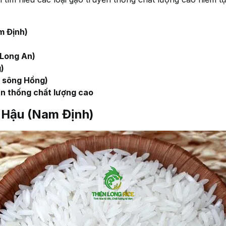
m Định)
Long An)
)
 sông Hồng)
ền thống chất lượng cao
 Hậu (Nam Định)