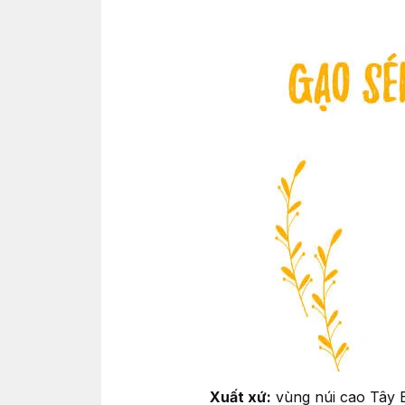
Xuất xứ:
vùng núi cao Tây Bắ