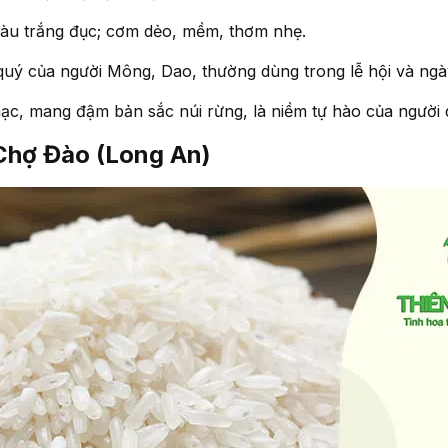
màu trắng đục; cơm dẻo, mềm, thơm nhẹ.
 quý của người Mông, Dao, thường dùng trong lễ hội và ngà
c, mang đậm bản sắc núi rừng, là niềm tự hào của người 
hợ Đào (Long An)