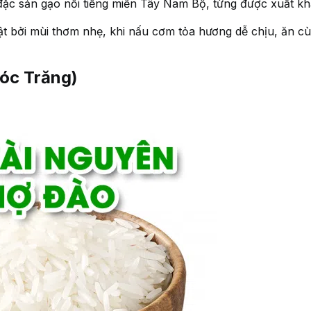
ặc sản gạo nổi tiếng miền Tây Nam Bộ, từng được xuất kh
t bởi mùi thơm nhẹ, khi nấu cơm tỏa hương dễ chịu, ăn 
Sóc Trăng)