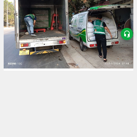
Tin Tức
Gạo giá sỉ Phường Thạnh Mỹ Tây – Lấy sỉ gạo ở đâu
uy tín giao nhanh