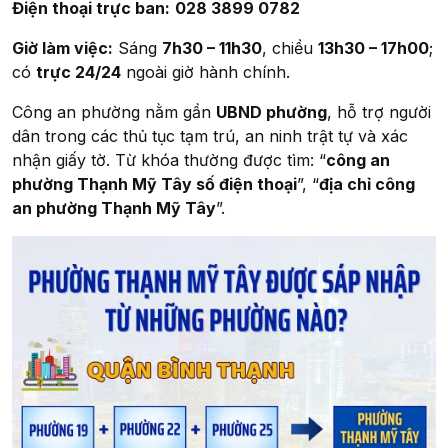
Điện thoại trực ban:
028 3899 0782
Giờ làm việc:
Sáng
7h30 – 11h30
, chiều
13h30 – 17h00
;
có
trực 24/24
ngoài giờ hành chính.
Công an phường nằm gần
UBND phường
, hỗ trợ người
dân trong các thủ tục tạm trú, an ninh trật tự và xác
nhận giấy tờ. Từ khóa thường được tìm: “
công an
phường Thạnh Mỹ Tây số điện thoại
”, “
địa chỉ công
an phường Thạnh Mỹ Tây
”.