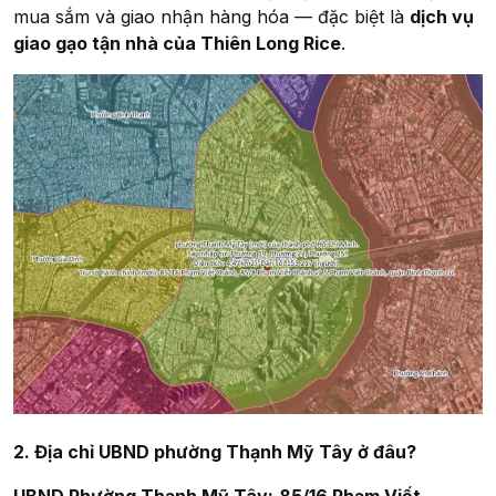
mua sắm và giao nhận hàng hóa — đặc biệt là
dịch vụ
giao gạo tận nhà của Thiên Long Rice
.
2. Địa chỉ UBND phường Thạnh Mỹ Tây ở đâu?
UBND Phường Thạnh Mỹ Tây:
85/16 Phạm Viết