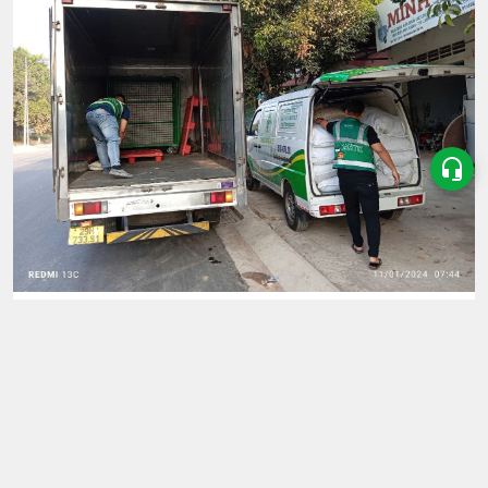
Tin Tức
Gạo giá sỉ Phường Thạnh Mỹ Tây – Lấy sỉ gạo ở đâu
uy tín giao nhanh