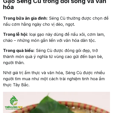
Gạo Séng Cù trong đời sống và văn
hóa
Trong bữa ăn gia đình:
Séng Cù thường được chọn để
nấu cơm hằng ngày cho vị dẻo, ngọt.
Trong lễ hội:
loại gạo này dùng để nấu xôi, cơm lam,
cháo – những món gắn liền với văn hóa dân tộc.
Trong quà biếu:
Séng Cù được đóng gói đẹp, trở
thành món quà ý nghĩa từ vùng cao gửi đến bạn bè,
người thân.
Nhờ giá trị ẩm thực và văn hóa, Séng Cù được nhiều
người tìm mua như một cách trải nghiệm tinh hoa ẩm
thực Tây Bắc.