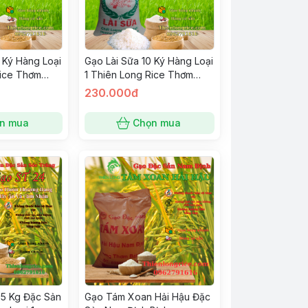
 Ký Hàng Loại
Gạo Lài Sữa 10 Ký Hàng Loại
Rice Thơm
1 Thiên Long Rice Thơm
Cơm
Dẻo Vừa Dai Cơm
230.000đ
n mua
Chọn mua
 5 Kg Đặc Sản
Gạo Tám Xoan Hải Hậu Đặc