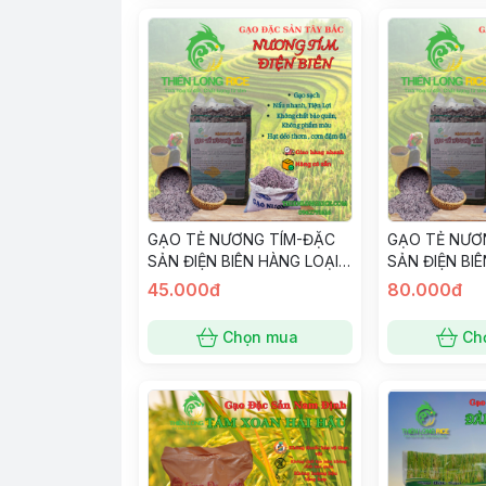
GẠO TẺ NƯƠNG TÍM-ĐẶC
GẠO TẺ NƯƠ
SẢN ĐIỆN BIÊN HÀNG LOẠI 1
SẢN ĐIỆN BIÊ
BỊCH 1 KG
45.000đ
80.000đ
Chọn mua
Ch