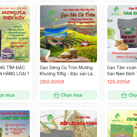
NG TÍM-ĐẶC
Gạo Séng Cù Tròn Mường
Gạo Tám xoan
N HÀNG LOẠI 1
Khương 10Kg - Đặc sản Lào
Sản Nam Định 
Cai
Loại 1 Thiên L
280.000đ
125.000đ
Thơm Dẻo Ngọ
ọn mua
Chọn mua
Chọ