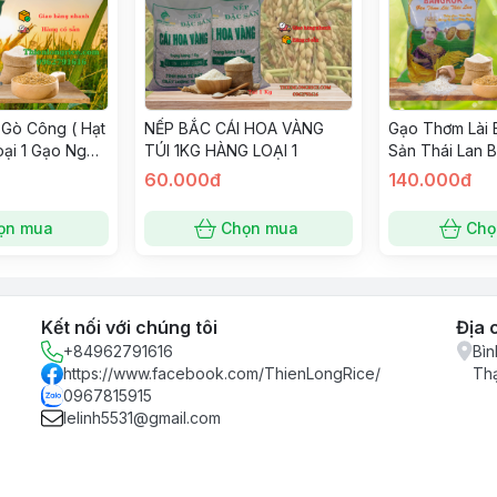
 Gò Công ( Hạt
NẾP BẮC CÁI HOA VÀNG
Gạo Thơm Lài
oại 1 Gạo Ngon
TÚI 1KG HÀNG LOẠI 1
Sản Thái Lan 
 Cơm Túi 10
Loại 1- Trắng
60.000đ
140.000đ
Dẻo Đậm Cơm 
Rice
ọn mua
Chọn mua
Chọ
Kết nối với chúng tôi
Địa 
+84962791616
Bìn
https://www.facebook.com/ThienLongRice/
Th
0967815915
lelinh5531@gmail.com