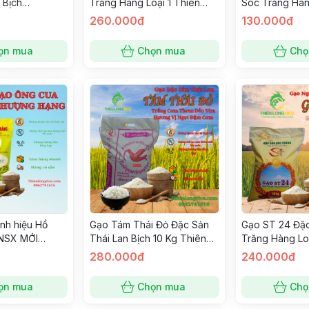
 Bịch
Trăng Hàng Loại 1 Thiên
Sóc Trăng Hàn
o Dai Cơm
Long Rice Gạo Thơm
Thiên Long Ri
260.000đ
130.000đ
Thượng Hạng Hãy Ăn và
Thượng Hạng 
Cảm Nhận
Cảm Nhận
ọn mua
Chọn mua
Chọ
nh hiệu Hồ
Gạo Tám Thái Đỏ Đặc Sản
Gạo ST 24 Đặ
(NSX MỚI
Thái Lan Bịch 10 Kg Thiên
Trăng Hàng Loạ
on nhất thế
Long Rice Hàng Loại 1 Trắng
Long Rice Gạ
280.000đ
240.000đ
Cơm Thơm Dẻo Vừa Đậm
Thượng Hạng 
Cơm
Cảm Nhận
ọn mua
Chọn mua
Chọ