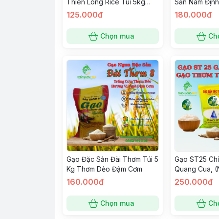
Thiên Long Rice Túi 5kg
Sản Nam Định
Hàng Loại 1
5KG,Thơm Dẻ
125.000đ
180.000đ
Hàng Loại 1
Chọn mua
Ch
Gạo Đặc Sản Đài Thơm Túi 5
Gạo ST25 Chí
Kg Thơm Dẻo Đậm Cơm
Quang Cua, 
NHẤT) Gạo ng
160.000đ
250.000đ
giới (túi 5kg)
Chọn mua
Ch