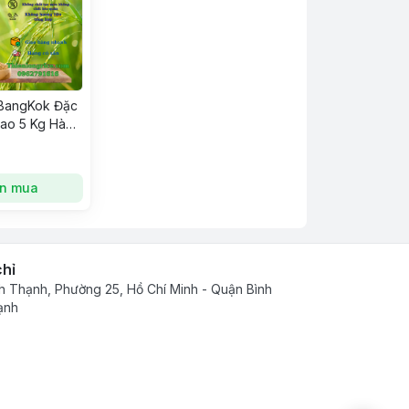
 BangKok Đặc
Bao 5 Kg Hàng
 Cơm Thơm
Thiên Long
n mua
chỉ
h Thạnh, Phường 25, Hồ Chí Minh - Quận Bình
ạnh