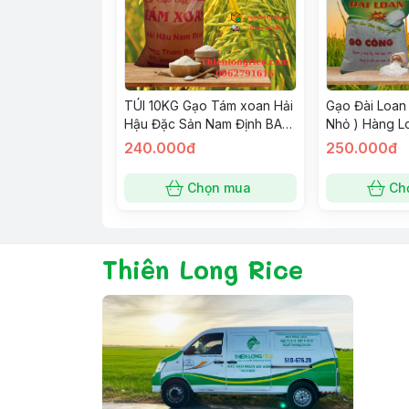
TÚI 10KG Gạo Tám xoan Hải
Gạo Đài Loan
Hậu Đặc Sản Nam Định BAO
Nhỏ ) Hàng L
10Kg, Hàng Loại 1 Thiên
Dẻo Vừa Thơm
240.000đ
250.000đ
Long Rice
KG
Chọn mua
Ch
Thiên Long Rice