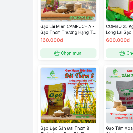
Gạo Lài Miên CAMPUCHIA -
COMBO 25 Kg
Gạo Thơm Thượng Hạng Túi
Long Lài Gạo
5Kg
Dẻo Vừa Ngọ
160.000đ
600.000đ
Chọn mua
Ch
Gạo Đặc Sản Đài Thơm 8
Gạo Tám Xoa