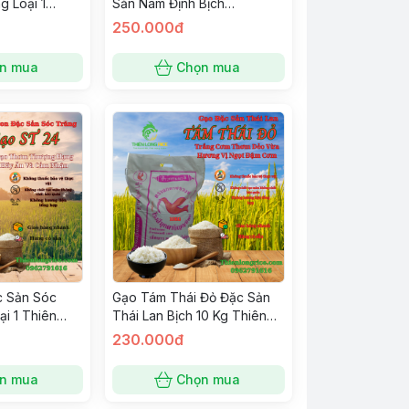
g Loại 1
Sản Nam Định Bịch
ce Gạo Thơm
10KG,Thơm Dẻo Dai Cơm
250.000đ
Hãy Ăn và
Hàng Loại 1
n mua
Chọn mua
c Sản Sóc
Gạo Tám Thái Đỏ Đặc Sản
i 1 Thiên
Thái Lan Bịch 10 Kg Thiên
o Thơm
Long Rice Hàng Loại 1 Trắng
230.000đ
Hãy Ăn và
Cơm Thơm Dẻo Vừa Đậm
Cơm
n mua
Chọn mua