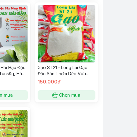
 Hải Hậu Đặc
Gạo ST21 - Long Lài Gạo
Túi 5Kg, Hàng
Đặc Sản Thơm Dẻo Vừa
ong Rice
Ngọt Cơm
150.000đ
t
n mua
Chọn mua