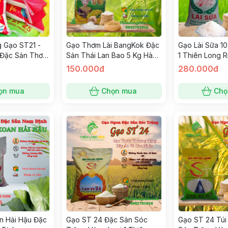
 Gạo ST21 -
Gạo Thơm Lài BangKok Đặc
Gạo Lài Sữa 10
 Đặc Sản Thơm
Sản Thái Lan Bao 5 Kg Hàng
1 Thiên Long 
t Cơm
Loại 1- Trắng Cơm Thơm
Dẻo Vừa Dai 
150.000đ
280.000đ
Dẻo Đậm Cơm Thiên Long
Rice
ọn mua
Chọn mua
Chọ
n Hải Hậu Đặc
Gạo ST 24 Đặc Sản Sóc
Gạo ST 24 Túi