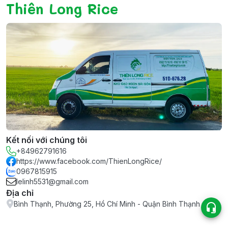
Thiên Long Rice
Kết nối với chúng tôi
+84962791616
https://www.facebook.com/ThienLongRice/
0967815915
lelinh5531@gmail.com
Địa chỉ
Bình Thạnh, Phường 25, Hồ Chí Minh - Quận Bình Thạnh