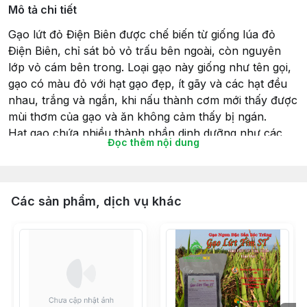
Mô tả chi tiết
Gạo lứt đỏ Điện Biên được chế biến từ giống lúa đỏ
Điện Biên, chỉ sát bỏ vỏ trấu bên ngoài, còn nguyên
lớp vỏ cám bên trong. Loại gạo này giống như tên gọi,
gạo có màu đỏ với hạt gạo đẹp, ít gãy và các hạt đều
nhau, trắng và ngắn, khi nấu thành cơm mới thấy được
mùi thơm của gạo và ăn không cảm thấy bị ngán.
Hạt gạo chứa nhiều thành phần dinh dưỡng như các
Đọc thêm nội dung
loại vitamin và các loại nguyên tố vi lượng tốt cho sức
khỏe của con người. Bởi trong thành phần của gạo lứt
có chứa hơn 30% chất đạm, chất vitamin, chất béo gấp
3-5 lần so với các loại gạo thông thường.
Các sản phẩm, dịch vụ khác
Trong bữa ăn nó cũng đóng vai trò như nhóm thực vật:
rau, củ, quả... khi là nguồn chứa nhiều chất cơ giúp cơ
thể phòng chống được nhiều loại bệnh bao gồm xơ
vữa động mạch, bệnh tiểu đường,...
Gạo lứt bổ sung rất nhiều dinh dưỡng, vitamin, khoáng
chất cho cơ thể, giúp điều hòa huyết áp, làm giảm