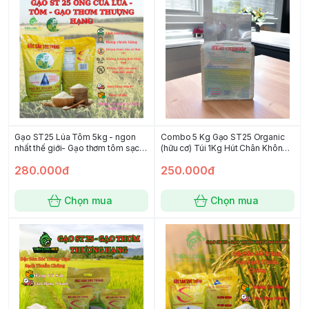
Gạo ST25 Lúa Tôm 5kg - ngon
Combo 5 Kg Gạo ST25 Organic
nhất thế giới- Gạo thơm tôm sạch
(hữu cơ) Túi 1Kg Hút Chân Không -
(chính hãng date mới)
Gạo thơm ngon, dẻo dai
280.000đ
250.000đ
Chọn mua
Chọn mua