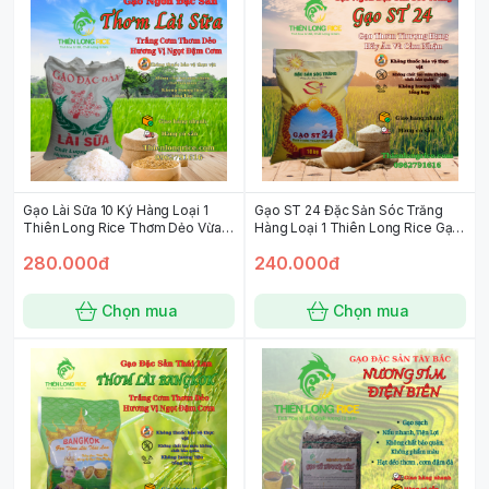
Gạo Lài Sữa 10 Ký Hàng Loại 1
Gạo ST 24 Đặc Sản Sóc Trăng
Thiên Long Rice Thơm Dẻo Vừa
Hàng Loại 1 Thiên Long Rice Gạo
Dai Cơm
Thơm Thượng Hạng Hãy Ăn và
280.000đ
240.000đ
Cảm Nhận
Chọn mua
Chọn mua