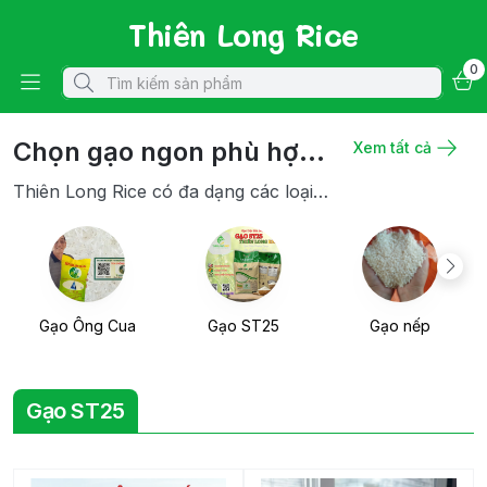
Thiên Long Rice
0
Chọn gạo ngon phù hợp
Xem tất cả
Thiên Long Rice có đa dạng các loại
với nhu cầu của bạn
gạo ngon đặc sản các vùng miền và
gạo loại để bạn chọn
Gạo Ông Cua
Gạo ST25
Gạo nếp
Gạo ST25