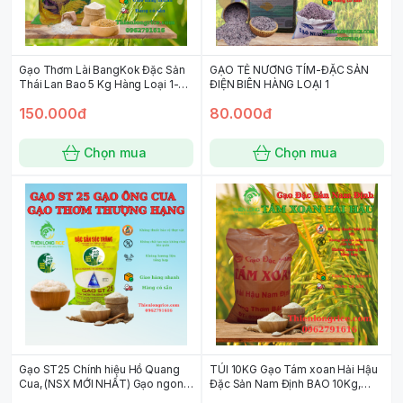
Gạo Thơm Lài BangKok Đặc Sản
GẠO TẺ NƯƠNG TÍM-ĐẶC SẢN
Thái Lan Bao 5 Kg Hàng Loại 1-
ĐIỆN BIÊN HÀNG LOẠI 1
Trắng Cơm Thơm Dẻo Đậm Cơm
150.000đ
80.000đ
Thiên Long Rice
Chọn mua
Chọn mua
Gạo ST25 Chính hiệu Hồ Quang
TÚI 10KG Gạo Tám xoan Hải Hậu
Cua, (NSX MỚI NHẤT) Gạo ngon
Đặc Sản Nam Định BAO 10Kg,
nhất thế giới (túi 5kg)
Hàng Loại 1 Thiên Long Rice