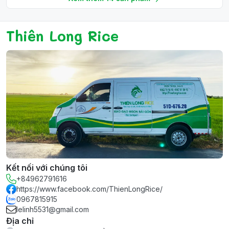
Thiên Long Rice
Kết nối với chúng tôi
+84962791616
https://www.facebook.com/ThienLongRice/
0967815915
lelinh5531@gmail.com
Địa chỉ