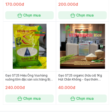
KG
170.000đ
200.000đ
Chọn mua
Chọn mua
Gạo ST25 Hiệu Ông Vua hàng
Gạo ST25 organic (hữu cơ) 1Kg
vuông tôm đặc sản sóc trăng Bịch
Hút Chân Không - Gạo thơm
5Kg
ngon, dẻo dai
240.000đ
40.000đ
Chọn mua
Chọn mua