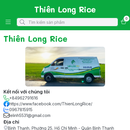
Thiên Long Rice
0
Thiên Long Rice
Kết nối với chúng tôi
+84962791616
https://www.facebook.com/ThienLongRice/
0967815915
lelinh5531@gmail.com
Địa chỉ
Bình Thạnh, Phường 25, Hồ Chí Minh - Quận Bình Thạnh