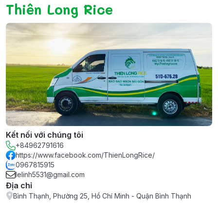
Thiên Long Rice
Kết nối với chúng tôi
+84962791616
https://www.facebook.com/ThienLongRice/
0967815915
lelinh5531@gmail.com
Địa chỉ
Bình Thạnh, Phường 25, Hồ Chí Minh - Quận Bình Thạnh