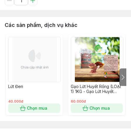
Các sản phẩm, dịch vụ khác
Lứt Đen
Gạo Lứt Huyết Rồng (LOẠI
1) 1KG - Gạo Lứt Huyết
Rông Hút Chân Không Cao
Cấp
40.000đ
60.000đ
Chọn mua
Chọn mua