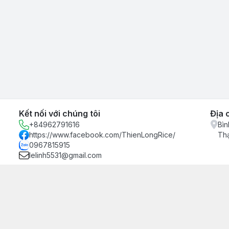
Kết nối với chúng tôi
Địa 
+84962791616
Bìn
https://www.facebook.com/ThienLongRice/
Th
0967815915
lelinh5531@gmail.com