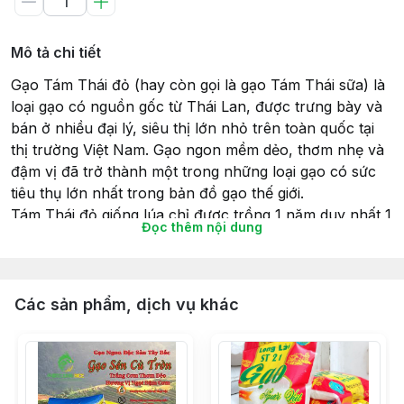
Mô tả chi tiết
Gạo Tám Thái đỏ (hay còn gọi là gạo Tám Thái sữa) là
loại gạo có nguồn gốc từ Thái Lan, được trưng bày và
bán ở nhiều đại lý, siêu thị lớn nhỏ trên toàn quốc tại
thị trường Việt Nam. Gạo ngon mềm dẻo, thơm nhẹ và
đậm vị đã trở thành một trong những loại gạo có sức
tiêu thụ lớn nhất trong bản đồ gạo thế giới.
Tám Thái đỏ giống lúa chỉ được trồng 1 năm duy nhất 1
Đọc thêm nội dung
vụ vào tháng 11.
Hạt gạo nhỏ, căng bóng và dài đều với màu trắng
trong hơi xám.
Gạo khi nấu cho cơm chín mềm, hương thơm hấp dẫn
Các sản phẩm, dịch vụ khác
và vị ngọt đậm đà.
Cơm Tám Thái đỏ vẫn dẻo, thơm và chất lượng ngay
cả khi để nguội.
Hàm lượng dinh dưỡng trong gạo rất cao: Tinh bột,