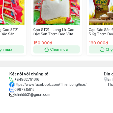
 Gạo ST21 -
Gạo ST21 - Long Lài Gạo
Gạo Đặc Sản Đ
 Đặc Sản
Đặc Sản Thơm Dẻo Vừa
5 Kg Thơm Dẻ
a Ngọt Cơm
Ngọt Cơm
150.000đ
160.000đ
ọn mua
Chọn mua
Chọ
Kết nối với chúng tôi
Địa 
+84962791616
Bìn
https://www.facebook.com/ThienLongRice/
Th
0967815915
lelinh5531@gmail.com