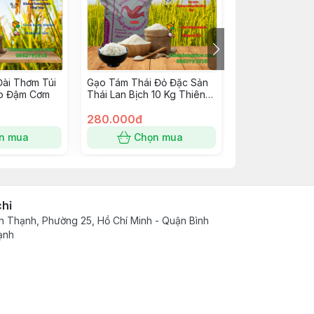
ài Thơm Túi
Gạo Tám Thái Đỏ Đặc Sản
Gạo Tám Xoan 
o Đậm Cơm
Thái Lan Bịch 10 Kg Thiên
Sản Nam Định B
Long Rice Hàng Loại 1
10KG,Thơm Dẻo
Trắng Cơm Thơm Dẻo Vừa
280.000đ
Hàng Loại 1
250.000đ
Đậm Cơm
n mua
Chọn mua
Chọn
chỉ
h Thạnh, Phường 25, Hồ Chí Minh - Quận Bình
ạnh