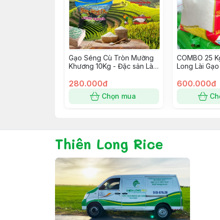
Gạo Séng Cù Tròn Mường
COMBO 25 Kg
Khương 10Kg - Đặc sản Lào
Long Lài Gạo
Cai
Thơm Dẻo Vừ
280.000đ
600.000đ
Chọn mua
Ch
Thiên Long Rice