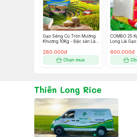
Gạo Séng Cù Tròn Mường
COMBO 25 Kg
Khương 10Kg - Đặc sản Lào
Long Lài Gạo
Cai
Thơm Dẻo Vừ
280.000đ
600.000đ
Chọn mua
Ch
Thiên Long Rice