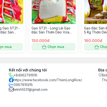
 Gạo ST21 -
Gạo ST21 - Long Lài Gạo
Gạo Đặc Sản Đ
 Đặc Sản
Đặc Sản Thơm Dẻo Vừa
5 Kg Thơm Dẻ
a Ngọt Cơm
Ngọt Cơm
150.000đ
160.000đ
ọn mua
Chọn mua
Chọ
Kết nối với chúng tôi
Địa 
+84962791616
Bìn
https://www.facebook.com/ThienLongRice/
Th
0967815915
lelinh5531@gmail.com