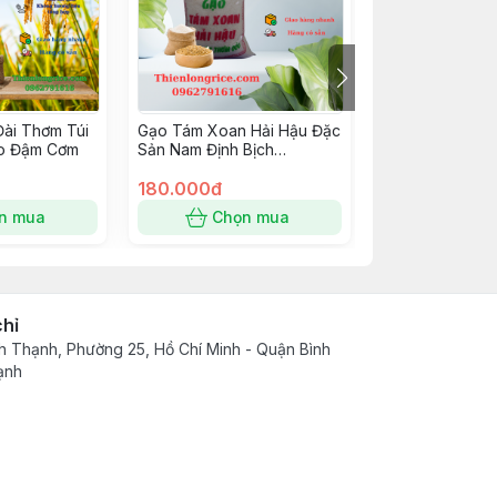
ài Thơm Túi
Gạo Tám Xoan Hải Hậu Đặc
Gạo Tám Thái 
o Đậm Cơm
Sản Nam Định Bịch
Thái Lan Bịch 1
5KG,Thơm Dẻo Dai Cơm
Long Rice Hàng 
Hàng Loại 1
180.000đ
Trắng Cơm Thơ
280.000đ
Đậm Cơm
n mua
Chọn mua
Chọn
chỉ
h Thạnh, Phường 25, Hồ Chí Minh - Quận Bình
ạnh