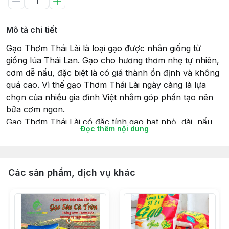
Mô tả chi tiết
Gạo Thơm Thái Lài là loại gạo được nhân giống từ
giống lúa Thái Lan. Gạo cho hương thơm nhẹ tự nhiên,
cơm dễ nấu, đặc biệt là có giá thành ổn định và không
quá cao. Vì thế gạo Thơm Thái Lài ngày càng là lựa
chọn của nhiều gia đình Việt nhằm góp phần tạo nên
bữa cơm ngon.
Gạo Thơm Thái Lài có đặc tính gạo hạt nhỏ, dài, nấu
Đọc thêm nội dung
cơm dẻo mềm, hương vị đậm đà tự nhiên.
Khi nấu chín thì càng tỏa hương thơm, hạt cơm dẻo
mềm nhưng không bết dính, cơm ngọt. Vẫn ngon kể cả
khi để nguội
Các sản phẩm, dịch vụ khác
Gạo Thơm Lài Thái Lan giàu protein và Gluxit, phù hợp
với mọi đối tượng. Nấu cơm hay nấu cháo đều mang lại
hương vị thơm ngon.
Bảo quản nơi khô ráo thoáng mát