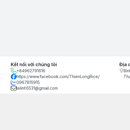
Kết nối với chúng tôi
Địa 
+84962791616
Bìn
https://www.facebook.com/ThienLongRice/
Th
0967815915
lelinh5531@gmail.com