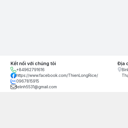
Kết nối với chúng tôi
Địa 
+84962791616
Bìn
https://www.facebook.com/ThienLongRice/
Th
0967815915
lelinh5531@gmail.com