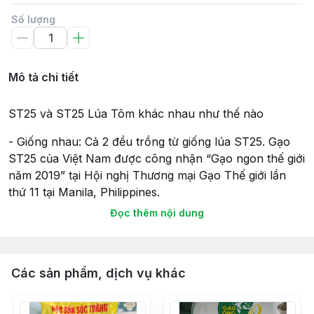
Số lượng
Mô tả chi tiết
ST25 và ST25 Lúa Tôm khác nhau như thế nào
- Giống nhau: Cả 2 đều trồng từ giống lúa ST25. Gạo
ST25 của Việt Nam được công nhận “Gạo ngon thế giới
năm 2019” tại Hội nghị Thương mại Gạo Thế giới lần
thứ 11 tại Manila, Philippines.
Đọc thêm nội dung
- Khác nhau: ST25 Lúa Tôm - An toàn: Lúa được gieo
trồng ở vùng nước lợ trong mùa mưa sau vụ nuôi tôm
mùa khô (trồng luân canh 1 vụ lúa 1 vụ nuôi tôm). Do
được nuôi dưỡng chủ yếu bởi nguồn dinh dưỡng tự
Các sản phẩm, dịch vụ khác
nhiên còn sót lại sau khi nuôi tôm.