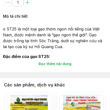
Mô tả chi tiết
o ST25 là một loại gạo thơm ngon nổi tiếng của Việt
Nam, được mệnh danh là “gạo ngon thế giới”. Gạo
được trồng tại tỉnh Sóc Trăng, dưới sự nghiên cứu và
lai tạo của kỹ sư Hồ Quang Cua.
Đặc điểm của gạo ST25:
Đọc thêm nội dung
Hạt gạo dài, thon, màu trắng trong.
Khi nấu chín, cơm dẻo, thơm mùi lá dứa, vị ngọt thanh.
Cơm vẫn dẻo ngon khi để nguội.
Gạo chứa nhiều dinh dưỡng, tốt cho sức khỏe.
Các sản phẩm, dịch vụ khác
Gạo ST25 được sử dụng để:
Nấu cơm trắng.
Nấu cháo.