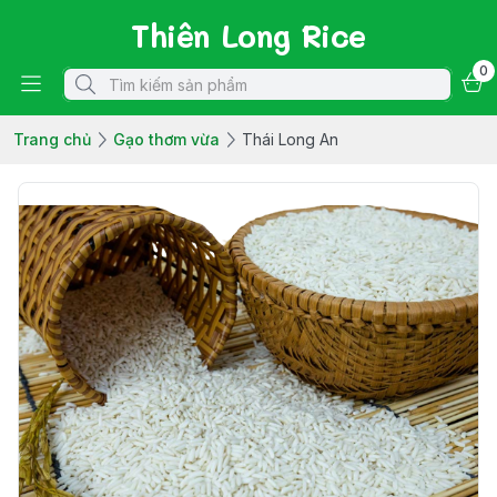
Thiên Long Rice
0
Trang chủ
Gạo thơm vừa
Thái Long An