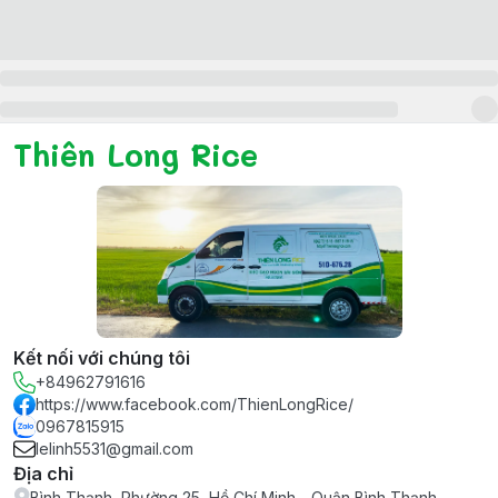
Thiên Long Rice
Kết nối với chúng tôi
+84962791616
https://www.facebook.com/ThienLongRice/
0967815915
lelinh5531@gmail.com
Địa chỉ
Bình Thạnh, Phường 25, Hồ Chí Minh - Quận Bình Thạnh