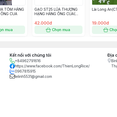
ÚA TÔM HÀNG
GẠO ST25 LÚA THƯỢNG
Lài Long An(C
 ÔNG CUA
HẠNG HÀNG ÔNG CUA(
CT)
42.000đ
19.000đ
ọn mua
Chọn mua
Chọ
Kết nối với chúng tôi
Địa 
+84962791616
Bìn
https://www.facebook.com/ThienLongRice/
Th
0967815915
lelinh5531@gmail.com