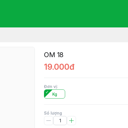
OM 18
19.000đ
Đơn vị
:
Kg
Số lượng