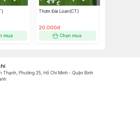
T)
Thơm Đài Loan(CT)
LÀI MIÊN ( CT)
20.000đ
22.000đ
n mua
Chọn mua
Chọn
chỉ
h Thạnh, Phường 25, Hồ Chí Minh - Quận Bình
ạnh