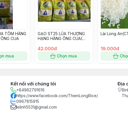
ÚA TÔM HÀNG
GẠO ST25 LÚA THƯỢNG
Lài Long An(C
 ÔNG CUA
HẠNG HÀNG ÔNG CUA(
CT)
42.000đ
19.000đ
ọn mua
Chọn mua
Chọ
Kết nối với chúng tôi
Địa 
+84962791616
Bìn
https://www.facebook.com/ThienLongRice/
Th
0967815915
lelinh5531@gmail.com