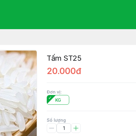
Tấm ST25
20.000đ
Đơn vị
:
KG
Số lượng