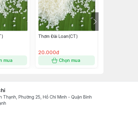
T)
Thơm Đài Loan(CT)
LÀI MIÊN ( CT)
20.000đ
22.000đ
n mua
Chọn mua
Chọn
chỉ
h Thạnh, Phường 25, Hồ Chí Minh - Quận Bình
ạnh