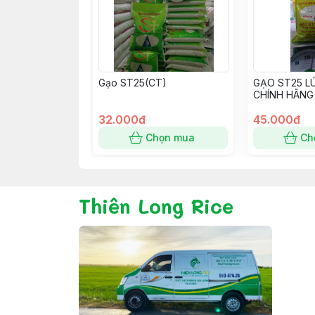
Gạo ST25(CT)
GẠO ST25 L
CHÍNH HÃNG
32.000đ
45.000đ
Chọn mua
Ch
Thiên Long Rice