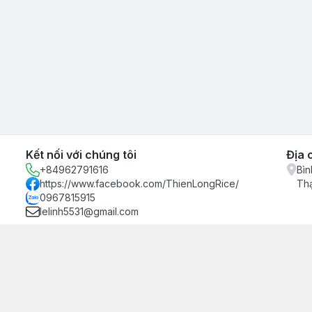
Kết nối với chúng tôi
Địa 
+84962791616
Bìn
https://www.facebook.com/ThienLongRice/
Th
0967815915
lelinh5531@gmail.com