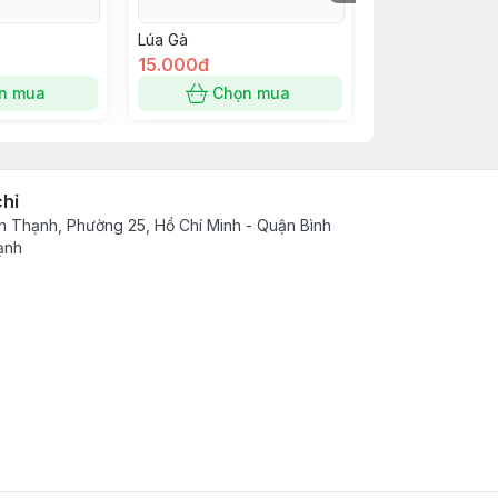
Lúa Gà
504
15.000đ
18.000đ
n mua
Chọn mua
Chọn
chỉ
h Thạnh, Phường 25, Hồ Chí Minh - Quận Bình
ạnh