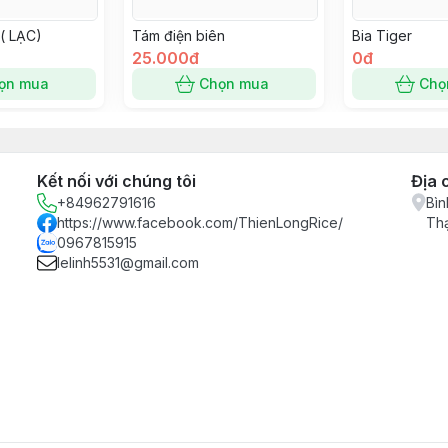
( LẠC)
Tám điện biên
Bia Tiger
25.000đ
0đ
ọn mua
Chọn mua
Chọ
Kết nối với chúng tôi
Địa 
+84962791616
Bìn
https://www.facebook.com/ThienLongRice/
Th
0967815915
lelinh5531@gmail.com