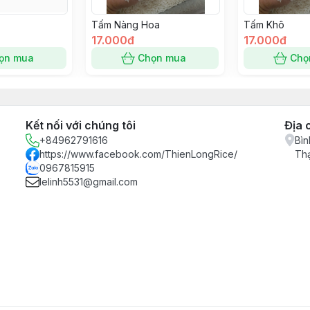
Tấm Nàng Hoa
Tấm Khô
17.000đ
17.000đ
ọn mua
Chọn mua
Chọ
Kết nối với chúng tôi
Địa 
+84962791616
Bìn
https://www.facebook.com/ThienLongRice/
Th
0967815915
lelinh5531@gmail.com