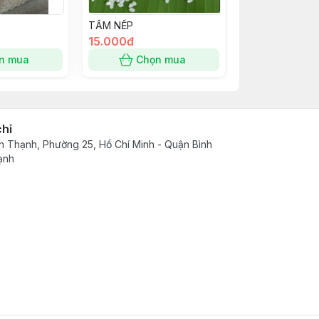
TẤM NẾP
15.000đ
n mua
Chọn mua
chỉ
h Thạnh, Phường 25, Hồ Chí Minh - Quận Bình
ạnh