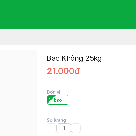
Bao Không 25kg
21.000đ
Đơn vị
:
bao
Số lượng