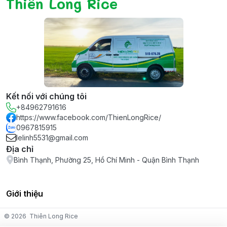
Thiên Long Rice
Kết nối với chúng tôi
+84962791616
https://www.facebook.com/ThienLongRice/
0967815915
lelinh5531@gmail.com
Địa chỉ
Bình Thạnh, Phường 25, Hồ Chí Minh - Quận Bình Thạnh
Giới thiệu
© 2026
Thiên Long Rice