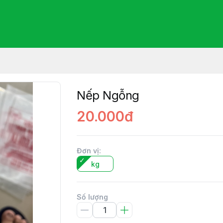
Nếp Ngỗng
20.000đ
Đơn vị
:
kg
Số lượng