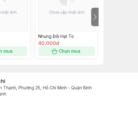
Nhung Đồi Hạt To
Nếp Lào Xanh
40.000đ
30.000đ
n mua
Chọn mua
Chọn
chỉ
h Thạnh, Phường 25, Hồ Chí Minh - Quận Bình
ạnh