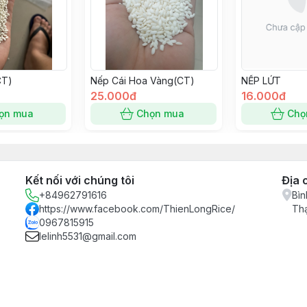
CT)
Nếp Cái Hoa Vàng(CT)
NẾP LỨT
25.000đ
16.000đ
ọn mua
Chọn mua
Chọ
Kết nối với chúng tôi
Địa 
+84962791616
Bìn
https://www.facebook.com/ThienLongRice/
Th
0967815915
lelinh5531@gmail.com